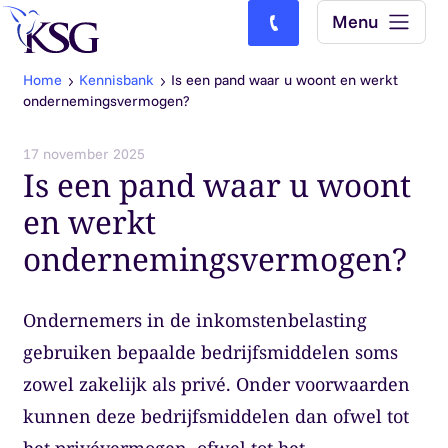
Skip to content
Menu
Bel ons: (0)77-4740000
Home
Kennisbank
Is een pand waar u woont en werkt
ondernemingsvermogen?
17 november 2025
Is een pand waar u woont
en werkt
ondernemingsvermogen?
Ondernemers in de inkomstenbelasting
gebruiken bepaalde bedrijfsmiddelen soms
zowel zakelijk als privé. Onder voorwaarden
kunnen deze bedrijfsmiddelen dan ofwel tot