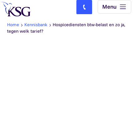
Skip to content
Menu
Bel ons: (0)77-4740000
Home
Kennisbank
Hospicediensten btw-belast en zo ja,
tegen welk tarief?
Personen die in hun laatste levensfase