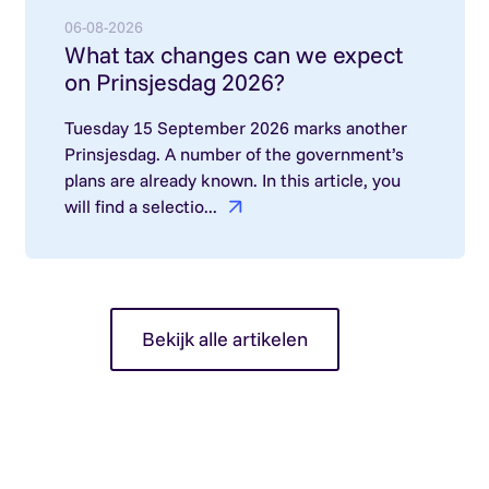
Lees meer over: What tax changes can we expect
06-08-2026
What tax changes can we expect
on Prinsjesdag 2026?
Tuesday 15 September 2026 marks another
Prinsjesdag. A number of the government’s
plans are already known. In this article, you
will find a selectio...
Bekijk alle artikelen