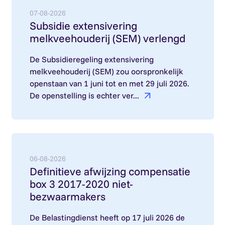
Lees meer over: Subsidie extensivering melkvee
07-08-2026
Subsidie extensivering
melkveehouderij (SEM) verlengd
De Subsidieregeling extensivering
melkveehouderij (SEM) zou oorspronkelijk
openstaan van 1 juni tot en met 29 juli 2026.
De openstelling is echter ver...
Lees meer over: Definitieve afwijzing compensa
06-08-2026
Definitieve afwijzing compensatie
box 3 2017-2020 niet-
bezwaarmakers
De Belastingdienst heeft op 17 juli 2026 de