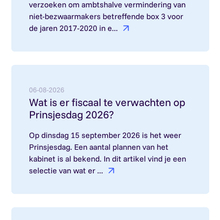
verzoeken om ambtshalve vermindering van
niet-bezwaarmakers betreffende box 3 voor
de jaren 2017-2020 in e...
Lees meer over: Wat is er fiscaal te verwachten 
06-08-2026
Wat is er fiscaal te verwachten op
Prinsjesdag 2026?
Op dinsdag 15 september 2026 is het weer
Prinsjesdag. Een aantal plannen van het
kabinet is al bekend. In dit artikel vind je een
selectie van wat er ...