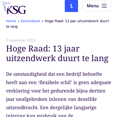
Skip to content
Menu
Bel ons: (0)77-4740000
Home
Kennisbank
Hoge Raad: 13 jaar uitzendwerk duurt
te lang
3 december 2025
Hoge Raad: 13 jaar
uitzendwerk duurt te lang
De omstandigheid dat een bedrijf behoefte
heeft aan een ‘flexibele schil’ is geen adequate
verklaring voor het gedurende bijna dertien
jaar onafgebroken inlenen van dezelfde
uitzendkracht. Een dergelijke langjarige
inlening kan misbruik van de