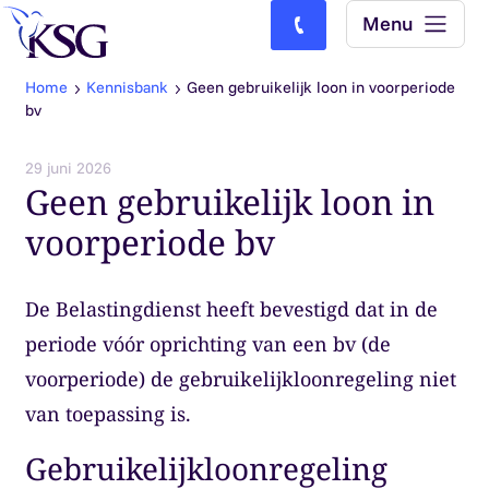
Skip to content
Menu
Bel ons: (0)77-4740000
Home
Kennisbank
Geen gebruikelijk loon in voorperiode
bv
29 juni 2026
Geen gebruikelijk loon in
voorperiode bv
De Belastingdienst heeft bevestigd dat in de
periode vóór oprichting van een bv (de
voorperiode) de gebruikelijkloonregeling niet
van toepassing is.
Gebruikelijkloonregeling