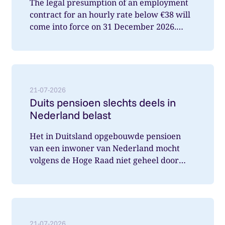
The legal presumption of an employment
contract for an hourly rate below €38 will
come into force on 31 December 2026.
What does this mean for you a...
Lees meer over: Duits pensioen slechts deels in Nede
21-07-2026
Duits pensioen slechts deels in
Nederland belast
Het in Duitsland opgebouwde pensioen
van een inwoner van Nederland mocht
volgens de Hoge Raad niet geheel door
Nederland belast worden. Wat speelde hi...
Lees meer over: Vereenvoudiging verlofregelingen m
21-07-2026