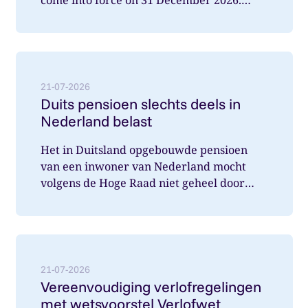
What does this mean for you a...
Lees meer over: Duits pensioen slechts deels in Nede
21-07-2026
Duits pensioen slechts deels in
Nederland belast
Het in Duitsland opgebouwde pensioen
van een inwoner van Nederland mocht
volgens de Hoge Raad niet geheel door
Nederland belast worden. Wat speelde hi...
Lees meer over: Vereenvoudiging verlofregelingen m
21-07-2026
Vereenvoudiging verlofregelingen
met wetsvoorstel Verlofwet