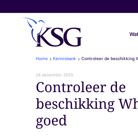
Skip to content
Wat
Home
Kennisbank
Controleer de beschikking
Audit & Assurance
18 december 2025
Controleer de
Belastingadvies
beschikking W
Payroll & Loonadvies
goed
Accountancy & Bedrijfsadvies
Overheidsaccountants