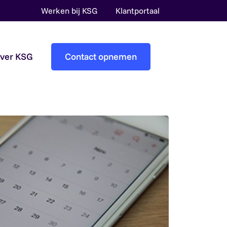
Werken bij KSG
Klantportaal
over KSG
Contact opnemen
Accountantscontrole
Pre-audit services
Overheidsaccountants