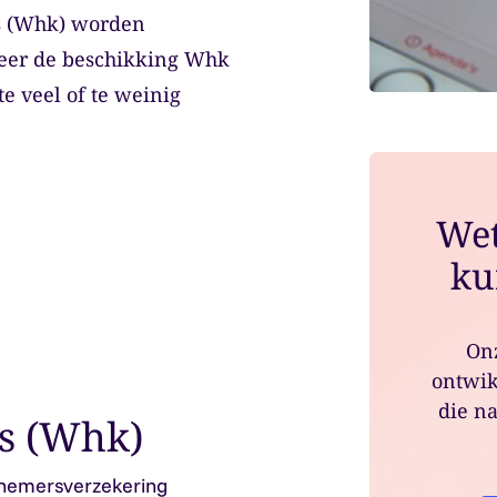
s (Whk) worden
leer de beschikking Whk
e veel of te weinig
Wet
ku
Onz
ontwik
die na
s (Whk)
knemersverzekering