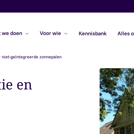
 we doen
Voor wie
Kennisbank
Alles 
ur niet-geïntegreerde zonnepalen
Beoordelingsopdrachten
Due diligence
tie en
Subsidiecontroles