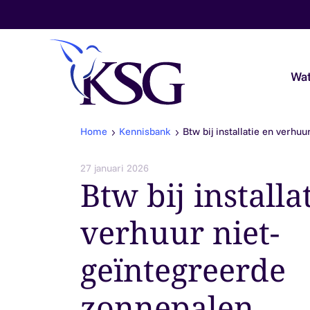
Skip to content
Wat
Home
Kennisbank
Btw bij installatie en verhu
Audit & Assurance
27 januari 2026
Btw bij installa
Belastingadvies
verhuur niet-
Payroll & Loonadvies
geïntegreerde
Accountancy & Bedrijfsadvies
zonnepalen
Overheidsaccountants