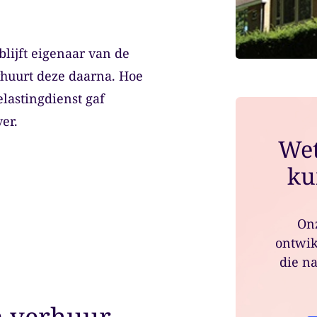
lijft eigenaar van de
rhuurt deze daarna. Hoe
astingdienst gaf
er.
Wet
ku
Onz
ontwik
die na
en verhuur