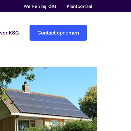
Werken bij KSG
Klantportaal
over KSG
Contact opnemen
Accountantscontrole
Pre-audit services
Overheidsaccountants