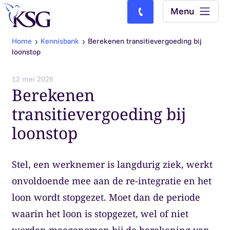
Skip to content
Menu
Bel ons: (0)77-4740000
Home
Kennisbank
Berekenen transitievergoeding bij
loonstop
12 mei 2026
Berekenen
transitievergoeding bij
loonstop
Stel, een werknemer is langdurig ziek, werkt
onvoldoende mee aan de re-integratie en het
loon wordt stopgezet. Moet dan de periode
waarin het loon is stopgezet, wel of niet