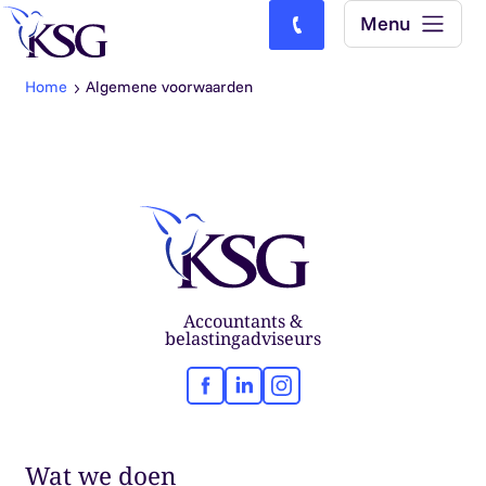
Skip to content
Menu
Bel ons: (0)77-4740000
Home
Algemene voorwaarden
Accountants &
belastingadviseurs
Facebook
LinkedIn
Instagram
Wat we doen