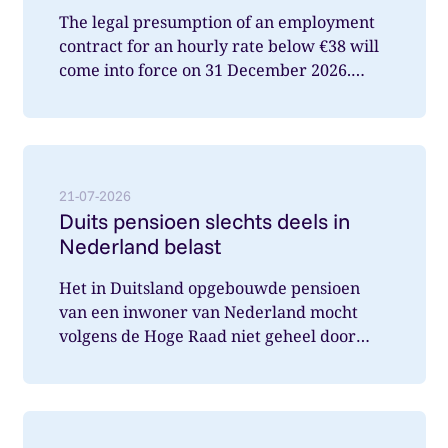
The legal presumption of an employment
contract for an hourly rate below €38 will
come into force on 31 December 2026.
What does this mean for you a...
Lees meer over: Duits pensioen slechts deels in Nede
21-07-2026
Duits pensioen slechts deels in
Nederland belast
Het in Duitsland opgebouwde pensioen
van een inwoner van Nederland mocht
volgens de Hoge Raad niet geheel door
Nederland belast worden. Wat speelde hi...
Lees meer over: Vereenvoudiging verlofregelingen m